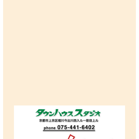
Tweets by townhousestudi1